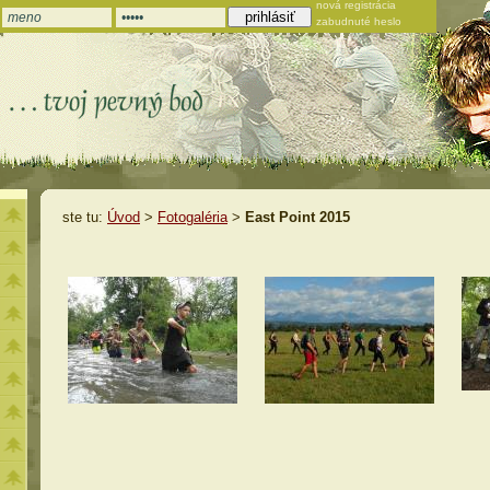
nová registrácia
zabudnuté heslo
ste tu:
Úvod
>
Fotogaléria
>
East Point 2015