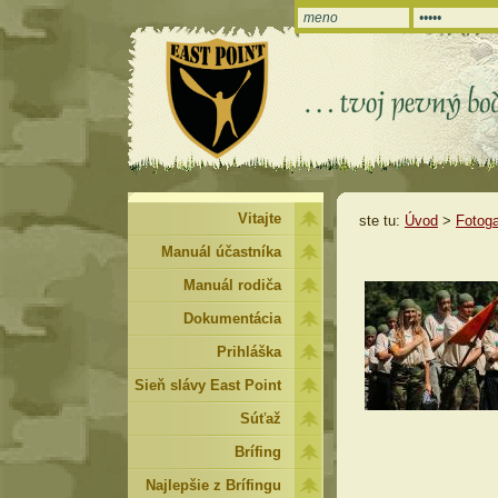
Vitajte
ste tu:
Úvod
>
Fotoga
Manuál účastníka
Manuál rodiča
Dokumentácia
Prihláška
Sieň slávy East Point
Súťaž
Brífing
Najlepšie z Brífingu