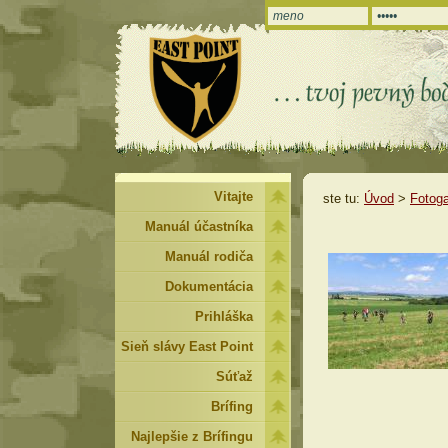
Vitajte
ste tu:
Úvod
>
Fotoga
Manuál účastníka
Manuál rodiča
Dokumentácia
Prihláška
Sieň slávy East Point
Súťaž
Brífing
Najlepšie z Brífingu