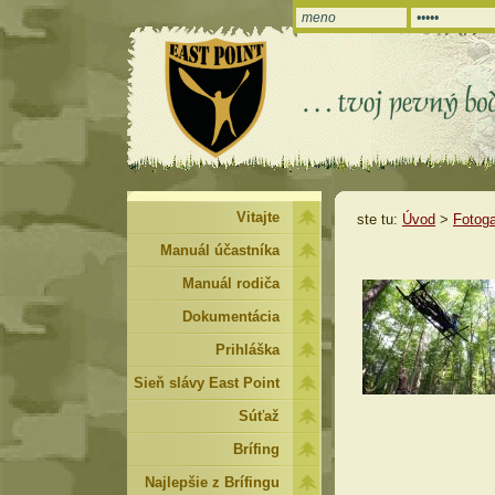
Vitajte
ste tu:
Úvod
>
Fotoga
Manuál účastníka
Manuál rodiča
Dokumentácia
Prihláška
Sieň slávy East Point
Súťaž
Brífing
Najlepšie z Brífingu